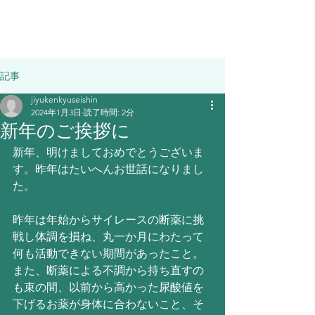
記事
jiyukenkyuseishin
2024年1月3日
読了時間: 2分
新年のご挨拶に
新年、明けましておめでとうございま
す。昨年はたいへんお世話になりまし
た。
昨年は年始からサイレースの断薬に挑
戦し体調を損ね、丸一か月にわたって
何も活動できない期間があったこと。
また、断薬による不調から持ち直すの
も束の間、以前から高かった尿酸値を
下げるお薬が身体に合わないこと、そ