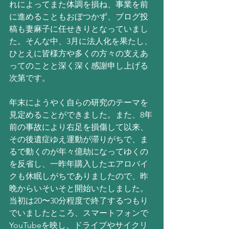
れによってまた体調を損ね、事業を前
に進めることもおぼつかず、ブログ投
稿も妻麻子に任せきりとなっていまし
た。そんな中、3月に法人化を果たし、
ひとえに皆様方や多くの方々の支えあ
ってのことと深く深く感謝申し上げる
次第です。
年末にようやく自らの研究のテーマを
見定めることができました。また、8年
前の事故により右足を損傷して以来、
その後遺症ゆえ運動が滞りがちで、ま
るで動くのが年々億劫になってゆくの
を反省し、一昨年購入したエアロバイ
クも休眠しがちでありましたので、昨
晩からいそいそと開始いたしました。
当初は20〜30分程度で終了するつもり
でいましたところ、スマートフォンで
YouTubeを映し、ドライブやサイクリ