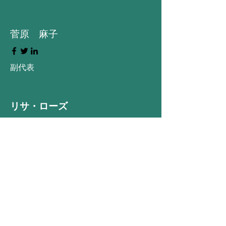
​菅原 麻子
​副代表
リサ・ローズ
プロダクトマネージャー
ケビン・ナイ
人事担当