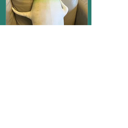
2024年3月15日
∙
2
分
『何故❓セクシー大根😳
❓』
ASAKOです 可愛いでしょ
う💕 この、セクシー大根ち
ゃん ホワイトデーに 社長
(主人)からいただきました
☺️✌️ 何故❓大根のぬいぐる
みなのか❓ と、ツッコまれ
そうですが 以前からネット
で見つけていて いいなぁ〜
28
0
2