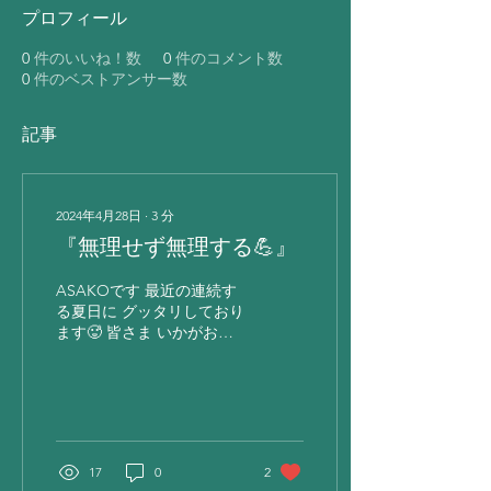
プロフィール
0
件のいいね！数
0
件のコメント数
0
件のベストアンサー数
記事
2024年4月28日
∙
3
分
『無理せず無理する💪』
ASAKOです 最近の連続す
る夏日に グッタリしており
ます🥵 皆さま いかがお過
ごしでしょうか❓ 「今年は
色々なことにチャレンジす
る💪❗️」 と、気合いを入れ
て年明けを迎えていた わた
くし 実は 頑張りすぎて ダ
ウンしています😅 気候の
17
0
2
影響も相まって...