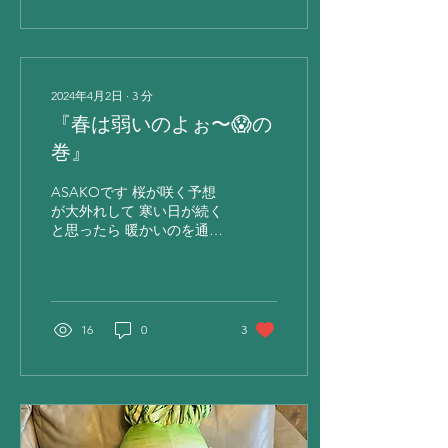
2024年4月2日
∙
3
分
『春は弱いのよぉ〜😱の
巻』
ASAKOです 桜が咲く予想
が大外れして 寒い日が続く
と思ったら 暖かいのを通り
越して 暑〜い夏日が来るし
🥵 そうかと思えば 🧊ひょ
う🧊なんかが降ってきたり
して 三寒四温なんてもんじ
ゃない 今年の春☘️ 皆さま
16
0
3
いかがお過ごしでしょうか
❓ え❓...